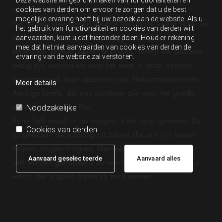
luidt het advies.
cookies van derden om ervoor te zorgen dat u de best
mogelijke ervaring heeft bij uw bezoek aan de website. Als u
Een enkele keer komen we ook een flinke joekel tegen en
het gebruik van functionaliteit en cookies van derden wilt
hebben we onze fijne handzaagjes nodig om kleine
aanvaarden, kunt u dat hieronder doen. Houd er rekening
mee dat het niet aanvaarden van cookies van derden de
boompjes 'prunus' omver te krijgen. Terwijl we daarmee
ervaring van de website zal verstoren.
bezig zijn worden we voor het eerst in onze 'carrière'
gecontroleerd door opzichters van Natuurmonumenten.
Meer details
Aardige kerels, die ons dankbaar zijn voor het goede
werk dat we doen. Fijn!
Noodzakelijke
Rond half twaalf in de morgen is het mooi geweest. De
Cookies van derden
jongens van de scouting uit Sittard die ons zijn komen
helpen, krijgen insignes. Die hebben ze verdiend. Wij
Aanvaard geselecteerde
Aanvaard alles
zelf worden getrakteerd op een kopje soep en broodje
worst. Het is goed rusten na hard werken.